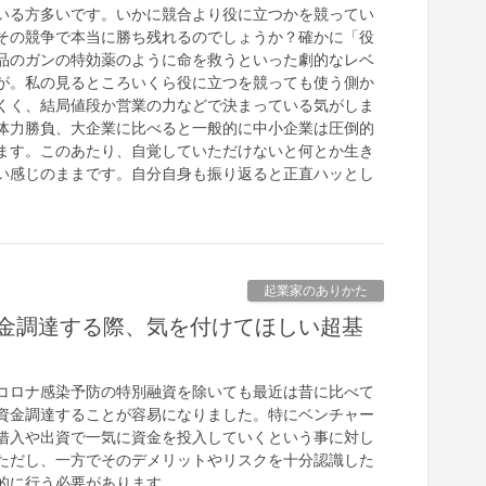
いる方多いです。いかに競合より役に立つかを競ってい
その競争で本当に勝ち残れるのでしょうか？確かに「役
品のガンの特効薬のように命を救うといった劇的なレベ
が。私の見るところいくら役に立つを競っても使う側か
くく、結局値段か営業の力などで決まっている気がしま
体力勝負、大企業に比べると一般的に中小企業は圧倒的
ます。このあたり、自覚していただけないと何とか生き
い感じのままです。自分自身も振り返ると正直ハッとし
起業家のありかた
金調達する際、気を付けてほしい超基
コロナ感染予防の特別融資を除いても最近は昔に比べて
資金調達することが容易になりました。特にベンチャー
借入や出資で一気に資金を投入していくという事に対し
ただし、一方でそのデメリットやリスクを十分認識した
的に行う必要があります