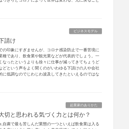
はっきりとコロナによって世界は変わる、元に戻ること
ビジネスモデル
下請け
の印象にすぎませんが、コロナ感染防止で一番苦境に
業種であり、飲食業や観光業などが代表的でしょう。一
くなったというよりも徐々に仕事が減ってきてちょうど
などという声をよく聞くのがいわゆる下請けの人や会社
的に低調なのでじわじわ波及してきたといえるのではな
起業家のありかた
大切と思われる気づく力とは何か？
ome,自粛で最も苦しんだ業態の一つといえば飲食業は入る