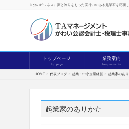
自分のビジネスに夢と誇りをもった実行力のある起業家を応援
トップページ
業務案内
Top page
Requirements
HOME
代表ブログ
起業・中小企業経営
起業家のあり
起業家のありかた