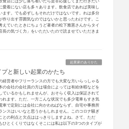
飲食店には少し落ち着いたら是非応援してまた行きたい
に愛着にない店も多々あります。飲食店であれば美味し
います。でも必ずしもそれだけではないです。れは多分
が作り出す雰囲気なのではないかと思ったわけです。こ
考えていたときにちょうど著者の松下雅憲さんからタイ
店長の気づく力」をいただいたので読ませていただきま
起業家のありかた
イプと新しい起業のかたち
の経営者やフリーランスの方でも大変な方いらっしゃる
本の会社の会社員の方は場合によっては有給休暇などを
しているかもしれませんが、おそらく収入は保証されて
われます。ただ、一方こんな状況でも多少電車もすき気
電車で定刻には会社に向かわねばならず、自宅や事務所
ランスはいいなと思うかもしれません。このコロナ騒ぎ
ことの利点と欠点ははっきりしますよね。さて、ただ
もひとくくりではなくそこには私は以下の3つのタイプが