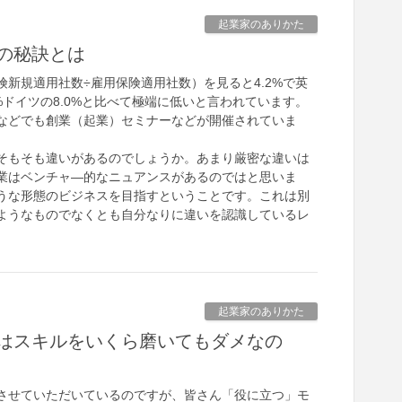
起業家のありかた
の秘訣とは
険新規適用社数÷雇用保険適用社数）を見ると4.2%で英
.1%ドイツの8.0%と比べて極端に低いと言われています。
などでも創業（起業）セミナーなどが開催されていま
もそも違いがあるのでしょうか。あまり厳密な違いは
業はベンチャ―的なニュアンスがあるのではと思いま
うな形態のビジネスを目指すということです。これは別
ようなものでなくとも自分なりに違いを認識しているレ
。
起業家のありかた
はスキルをいくら磨いてもダメなの
させていただいているのですが、皆さん「役に立つ」モ