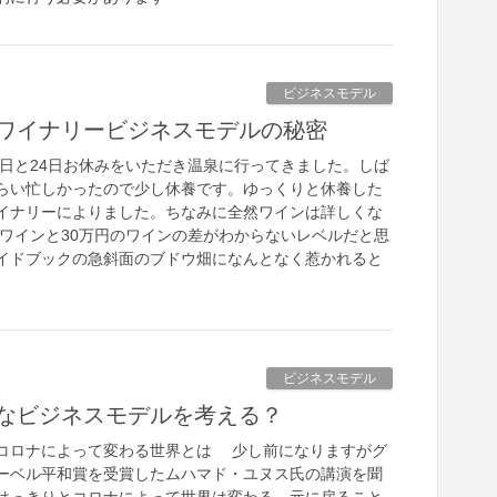
ビジネスモデル
ワイナリービジネスモデルの秘密
3日と24日お休みをいただき温泉に行ってきました。しば
らい忙しかったので少し休養です。ゆっくりと休養した
イナリーによりました。ちなみに全然ワインは詳しくな
のワインと30万円のワインの差がわからないレベルだと思
イドブックの急斜面のブドウ畑になんとなく惹かれると
ビジネスモデル
なビジネスモデルを考える？
コロナによって変わる世界とは 少し前になりますがグ
ーベル平和賞を受賞したムハマド・ユヌス氏の講演を聞