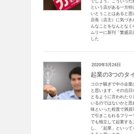
でしょう。こういった
という店がある一方特
いとうことはあると思
店長（店主）に気づき
んなことをなんとなく
ムリーに新刊「繁盛店
した
2020年3月24日
起業の3つのタ
コロナ騒ぎで中小企業
と思います。その点日
とるように言われたり
いるのではないかと思
味といった程度で満員
で引きこもれるフリー
でも独立して起業する
し、「起業」といって